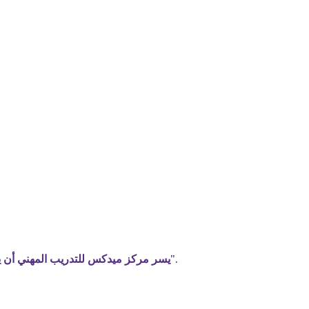
يسر مركز ميدكس للتدريب المهني أن يعلن عن انطلاق دورته المتخصصة في “عقود الإنشاءات ومنظومة الفيديك النموذجية وتسوية منازعاتها بالتحكيم”.