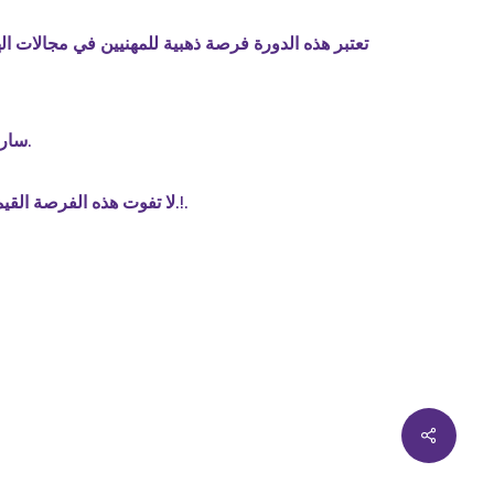
تعتبر هذه الدورة فرصة ذهبية للمهنيين في مجالات اله
سارع بالتسجيل الآن واحصل على فرصة لتطوير مهاراتك وتعزيز خبراتك المهنية.
لا تفوت هذه الفرصة القيمة للاستفادة من خبرات أساتذتنا المتخصصين في المجال. انضم إلينا وابدأ رحلتك نحو التميز المهني.!.